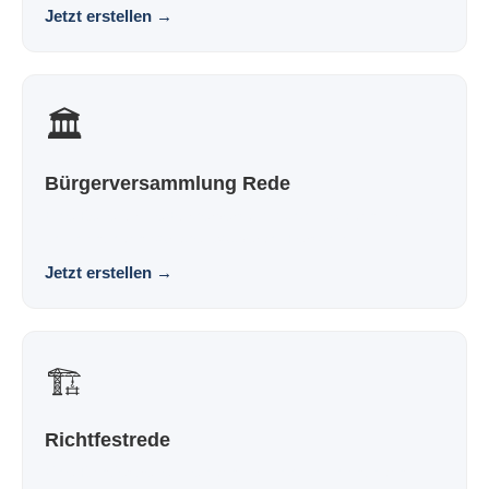
Jetzt erstellen
→
🏛️
Bürgerversammlung Rede
Eine Rede für die Bürgerversammlung, die nach dir klingt
und nicht nach Vorlage. Souverän. Persönlic...
Jetzt erstellen
→
🏗️
Richtfestrede
Eine Richtfestrede, die nach dir klingt und nicht nach