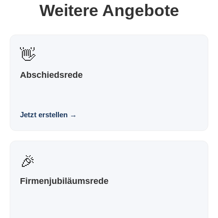
Weitere Angebote
👋
Abschiedsrede
Eine Abschiedsrede, die nach dir klingt und nicht nach
Vorlage. Souverän. Persönlich. Wirkungsvoll.
Jetzt erstellen
→
🎉
Firmenjubiläumsrede
Eine Jubiläumsrede, die nach dir klingt und nicht nach
Vorlage. Souverän. Persönlich. Wirkungsvoll.