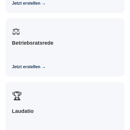
Jetzt erstellen
→
⚖️
Betriebsratsrede
Eine Rede für die Betriebsversammlung, die nach dir
klingt und nicht nach Vorlage. Souverän. Persönl...
Jetzt erstellen
→
🏆
Laudatio
Eine Rede zur Preisverleihung, die nach dir klingt und
nicht nach Vorlage. Souverän. Persönlich. Wir...