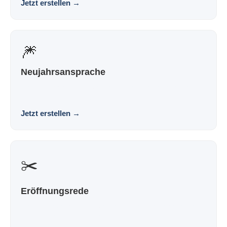
Jetzt erstellen
→
🎆
Neujahrsansprache
Eine Neujahrsrede, die nach dir klingt und nicht nach
Vorlage. Souverän. Persönlich. Wirkungsvoll.
Jetzt erstellen
→
✂️
Eröffnungsrede
Eine Eröffnungsrede, die nach dir klingt und nicht nach
Vorlage. Souverän. Persönlich. Wirkungsvoll.