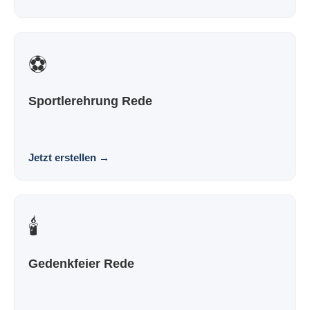
⚽
Sportlerehrung Rede
Eine Rede zur Sportlerehrung, die nach dir klingt und
nicht nach Vorlage. Souverän. Persönlich. Wirk...
Jetzt erstellen
→
🕯️
Gedenkfeier Rede
Eine Rede zur Gedenkfeier, die nach dir klingt und nicht
nach Vorlage. Würdevoll. Persönlich. Bewege...