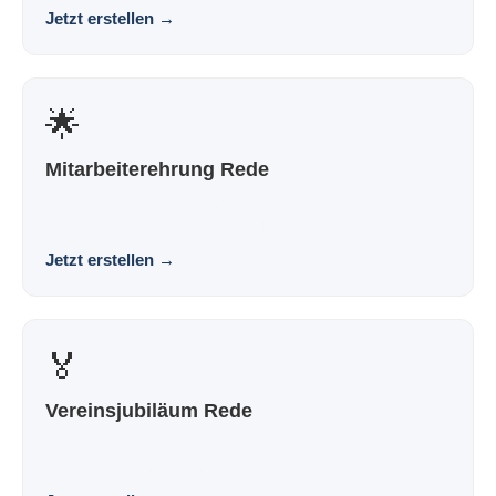
Jetzt erstellen
→
🌟
Mitarbeiterehrung Rede
Eine Rede zur Mitarbeiterehrung, die nach dir klingt und
nicht nach Vorlage. Souverän. Persönlich. W...
Jetzt erstellen
→
🏅
Vereinsjubiläum Rede
Eine Vereinsjubiläumsrede, die nach dir klingt und nicht
nach Vorlage. Souverän. Persönlich. Wirkung...