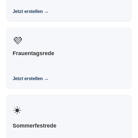
Vorlage. Souverän. Persönlich. Wirkungsvoll.
Jetzt erstellen
→
💜
Frauentagsrede
Eine Rede zum Frauentag, die nach dir klingt und nicht
nach Vorlage. Würdigend. Persönlich. Wirkungs...
Jetzt erstellen
→
☀️
Sommerfestrede
Eine Sommerfestrede, die nach dir klingt und nicht nach