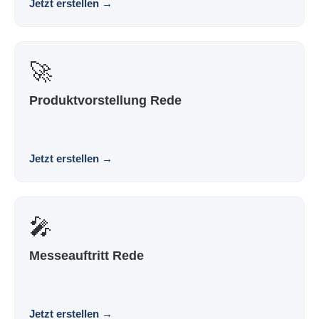
Jetzt erstellen
→
🚀
Produktvorstellung Rede
Eine Rede zur Produktvorstellung, die nach dir klingt und
nicht nach Vorlage. Souverän. Persönlich. ...
Jetzt erstellen
→
🎤
Messeauftritt Rede
Eine Rede für deinen Messeauftritt, die nach dir klingt
und nicht nach Vorlage. Souverän. Persönlich...
Jetzt erstellen
→