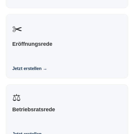
✂️
Eröffnungsrede
Eine Eröffnungsrede, die nach dir klingt und nicht nach
Vorlage. Souverän. Persönlich. Wirkungsvoll.
Jetzt erstellen
→
⚖️
Betriebsratsrede
Eine Rede für die Betriebsversammlung, die nach dir
klingt und nicht nach Vorlage. Souverän. Persönl...
Jetzt erstellen
→