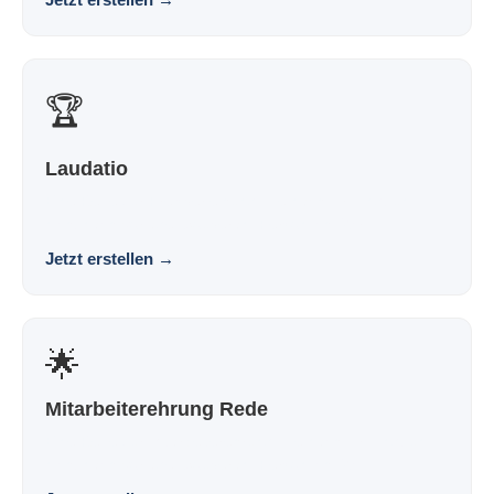
🏆
Laudatio
Eine Rede zur Preisverleihung, die nach dir klingt und
nicht nach Vorlage. Souverän. Persönlich. Wir...
Jetzt erstellen
→
🌟
Mitarbeiterehrung Rede
Eine Rede zur Mitarbeiterehrung, die nach dir klingt und
nicht nach Vorlage. Souverän. Persönlich. W...