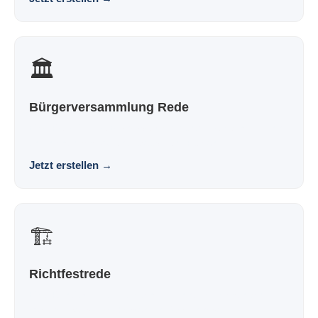
🏛️
Bürgerversammlung Rede
Eine Rede für die Bürgerversammlung, die nach dir klingt
und nicht nach Vorlage. Souverän. Persönlic...
Jetzt erstellen
→
🏗️
Richtfestrede
Eine Richtfestrede, die nach dir klingt und nicht nach
Vorlage. Souverän. Persönlich. Wirkungsvoll.