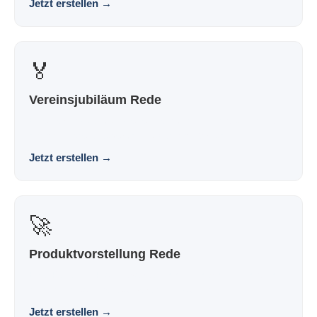
Jetzt erstellen
→
🏅
Vereinsjubiläum Rede
Eine Vereinsjubiläumsrede, die nach dir klingt und nicht
nach Vorlage. Souverän. Persönlich. Wirkung...
Jetzt erstellen
→
🚀
Produktvorstellung Rede
Eine Rede zur Produktvorstellung, die nach dir klingt und
nicht nach Vorlage. Souverän. Persönlich. ...
Jetzt erstellen
→