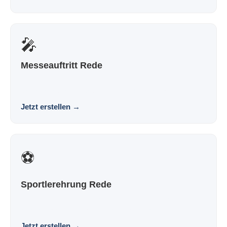
🎤
Messeauftritt Rede
Eine Rede für deinen Messeauftritt, die nach dir klingt
und nicht nach Vorlage. Souverän. Persönlich...
Jetzt erstellen
→
⚽
Sportlerehrung Rede
Eine Rede zur Sportlerehrung, die nach dir klingt und
nicht nach Vorlage. Souverän. Persönlich. Wirk...
Jetzt erstellen
→