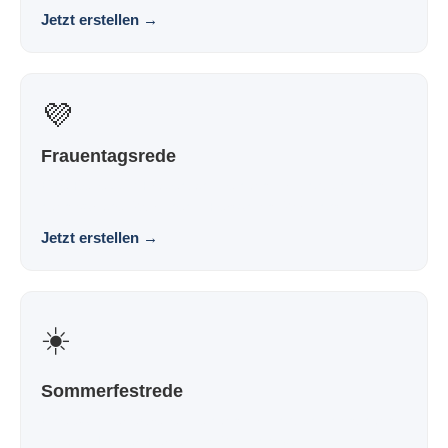
Jetzt erstellen
→
💜
Frauentagsrede
Eine Rede zum Frauentag, die nach dir klingt und nicht
nach Vorlage. Würdigend. Persönlich. Wirkungs...
Jetzt erstellen
→
☀️
Sommerfestrede
Eine Sommerfestrede, die nach dir klingt und nicht nach
Vorlage. Locker. Persönlich. Wirkungsvoll.