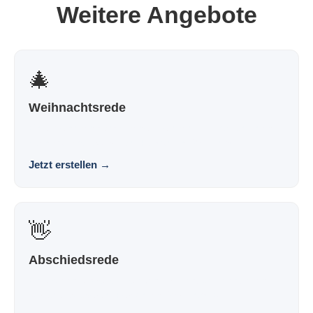
Weitere Angebote
🎄
Weihnachtsrede
Eine Weihnachtsansprache, die nach dir klingt und nicht
nach Vorlage. Souverän. Persönlich. Wirkungs...
Jetzt erstellen
→
👋
Abschiedsrede
Eine Abschiedsrede, die nach dir klingt und nicht nach
Vorlage. Souverän. Persönlich. Wirkungsvoll.