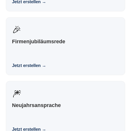
Jetzt erstellen
→
🎉
Firmenjubiläumsrede
Eine Jubiläumsrede, die nach dir klingt und nicht nach
Vorlage. Souverän. Persönlich. Wirkungsvoll.
Jetzt erstellen
→
🎆
Neujahrsansprache
Eine Neujahrsrede, die nach dir klingt und nicht nach
Vorlage. Souverän. Persönlich. Wirkungsvoll.
Jetzt erstellen
→