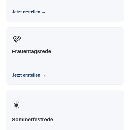
und nicht nach Vorlage. Souverän. Persönlic...
Jetzt erstellen
→
💜
Frauentagsrede
Eine Rede zum Frauentag, die nach dir klingt und nicht
nach Vorlage. Würdigend. Persönlich. Wirkungs...
Jetzt erstellen
→
☀️
Sommerfestrede
Eine Sommerfestrede, die nach dir klingt und nicht nach