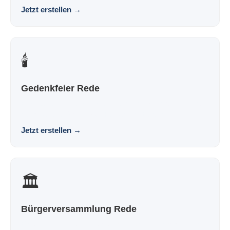
Jetzt erstellen
→
🕯️
Gedenkfeier Rede
Eine Rede zur Gedenkfeier, die nach dir klingt und nicht
nach Vorlage. Würdevoll. Persönlich. Bewege...
Jetzt erstellen
→
🏛️
Bürgerversammlung Rede
Eine Rede für die Bürgerversammlung, die nach dir klingt