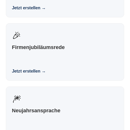
Jetzt erstellen
→
🎉
Firmenjubiläumsrede
Eine Jubiläumsrede, die nach dir klingt und nicht nach
Vorlage. Souverän. Persönlich. Wirkungsvoll.
Jetzt erstellen
→
🎆
Neujahrsansprache
Eine Neujahrsrede, die nach dir klingt und nicht nach
Vorlage. Souverän. Persönlich. Wirkungsvoll.