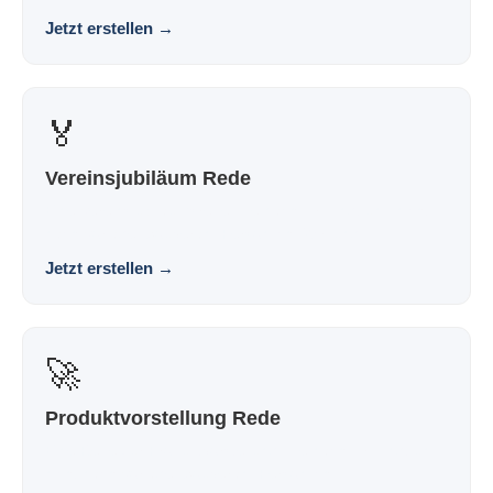
Jetzt erstellen
→
🏅
Vereinsjubiläum Rede
Eine Vereinsjubiläumsrede, die nach dir klingt und nicht
nach Vorlage. Souverän. Persönlich. Wirkung...
Jetzt erstellen
→
🚀
Produktvorstellung Rede
Eine Rede zur Produktvorstellung, die nach dir klingt und
nicht nach Vorlage. Souverän. Persönlich. ...