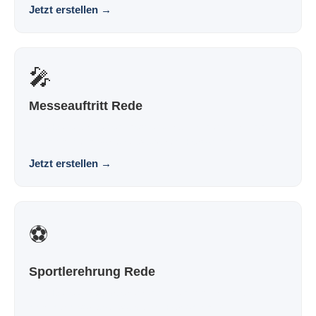
Jetzt erstellen
→
🎤
Messeauftritt Rede
Eine Rede für deinen Messeauftritt, die nach dir klingt
und nicht nach Vorlage. Souverän. Persönlich...
Jetzt erstellen
→
⚽
Sportlerehrung Rede
Eine Rede zur Sportlerehrung, die nach dir klingt und
nicht nach Vorlage. Souverän. Persönlich. Wirk...