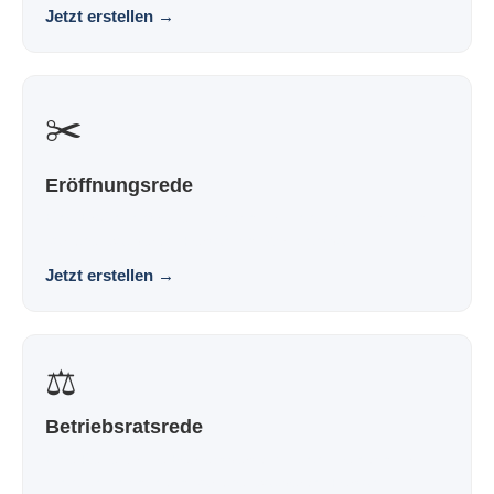
Jetzt erstellen
→
✂️
Eröffnungsrede
Eine Eröffnungsrede, die nach dir klingt und nicht nach
Vorlage. Souverän. Persönlich. Wirkungsvoll.
Jetzt erstellen
→
⚖️
Betriebsratsrede
Eine Rede für die Betriebsversammlung, die nach dir
klingt und nicht nach Vorlage. Souverän. Persönl...