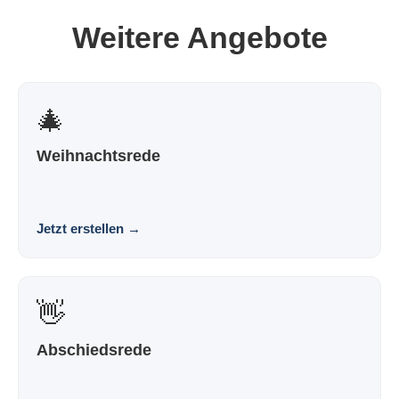
Weitere Angebote
🎄
Weihnachtsrede
Eine Weihnachtsansprache, die nach dir klingt und nicht
nach Vorlage. Souverän. Persönlich. Wirkungs...
Jetzt erstellen
→
👋
Abschiedsrede
Eine Abschiedsrede, die nach dir klingt und nicht nach
Vorlage. Souverän. Persönlich. Wirkungsvoll.