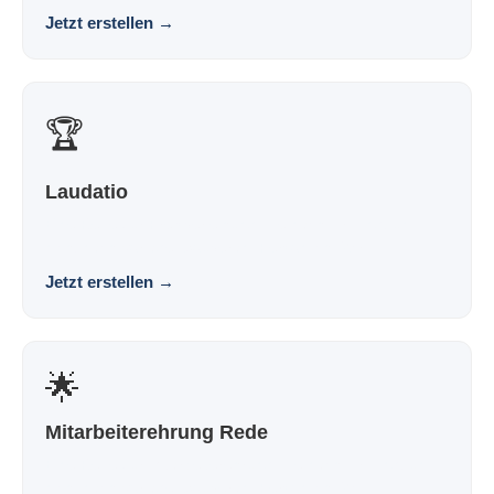
Jetzt erstellen
→
🏆
Laudatio
Eine Rede zur Preisverleihung, die nach dir klingt und
nicht nach Vorlage. Souverän. Persönlich. Wir...
Jetzt erstellen
→
🌟
Mitarbeiterehrung Rede
Eine Rede zur Mitarbeiterehrung, die nach dir klingt und
nicht nach Vorlage. Souverän. Persönlich. W...