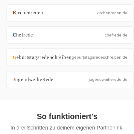
K
irchenreden
kirchenreden.de
C
hefrede
chefrede.de
G
eburtstagsredeSchreiben
geburtstagsredeschreiben.de
J
ugendweiheRede
jugendweiherede.de
So funktioniert's
In drei Schritten zu deinem eigenen Partnerlink.