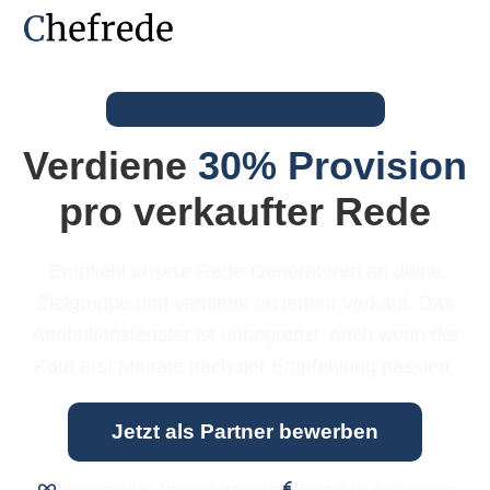
Partnerprogramm · Jetzt bewerben
Verdiene
30% Provision
pro verkaufter Rede
Empfiehl unsere Rede-Generatoren an deine
Zielgruppe und verdiene an jedem Verkauf. Das
Attributionsfenster ist unbegrenzt, auch wenn der
Kauf erst Monate nach der Empfehlung passiert.
Jetzt als Partner bewerben
Unbegrenztes Attributionsfenster
Monatliche Auszahlung